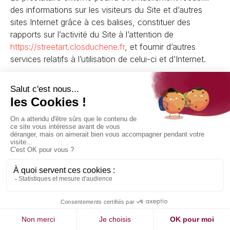
des informations sur les visiteurs du Site et d’autres
sites Internet grâce à ces balises, constituer des
rapports sur l’activité du Site à l’attention de
https://streetart.closduchene
.fr
, et fournir d’autres
services relatifs à l’utilisation de celui-ci et d’Internet.
10. Droit applicable et attribution
de juridiction.
Tout litige en relation avec l’utilisation du
site
https://streetart.closduchene
.fr
est soumis au droit
français.
En dehors des cas où la loi ne le permet pas, il est fait
attribution exclusive de juridiction aux tribunaux
compétents de Reims