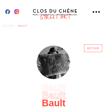
ACCUEIL
-
BAULT
RETOUR
Bault
Bault
Bault