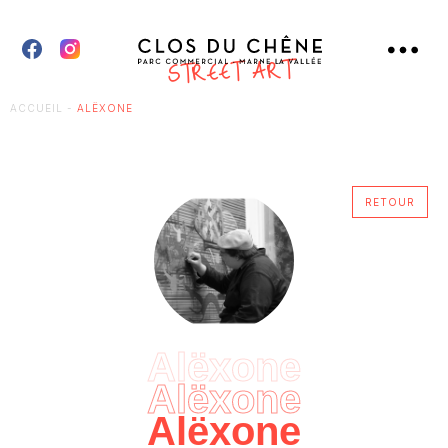
ACCUEIL
-
ALËXONE
RETOUR
Alëxone
Alëxone
Alëxone